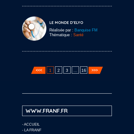
LE MONDE D’ELYO
Réalisée par :
Banquise FM
Thématique :
Santé
1
2
3
…
16
WWW.FRANF.FR
-
ACCUEIL
-
LA FRANF