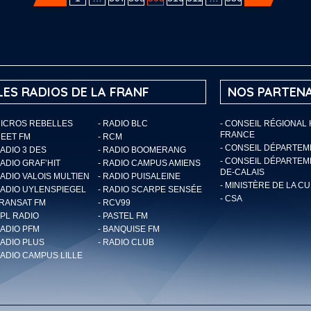
LES RADIOS DE LA FRANF
NOS PARTENA
MICROS REBELLES
- RADIO BLC
- CONSEIL RÉGIONAL
FRANCE
MEET FM
- RCM
- CONSEIL DÉPARTE
RADIO 3 DES
- RADIO BOOMERANG
- CONSEIL DÉPARTEM
RADIO GRAF’HIT
- RADIO CAMPUS AMIENS
DE-CALAIS
RADIO VALOIS MULTIEN
- RADIO PUISALEINE
- MINISTÈRE DE LA C
RADIO UYLENSPIEGEL
- RADIO SCARPE SENSÉE
- CSA
TRANSAT FM
- RCV99
RPL RADIO
- PASTEL FM
RADIO PFM
- BANQUISE FM
RADIO PLUS
- RADIO CLUB
RADIO CAMPUS LILLE