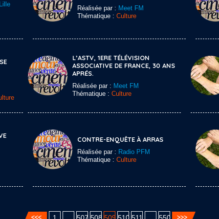
ille
Réalisée par :
Meet FM
Thématique :
Culture
U
L’ASTV, 1ERE TÉLÉVISION
SE
ASSOCIATIVE DE FRANCE, 30 ANS
APRÉS.
Réalisée par :
Meet FM
Thématique :
Culture
lture
VE
CONTRE-ENQUÊTE À ARRAS
Réalisée par :
Radio PFM
Thématique :
Culture
1
…
507
508
509
510
511
…
550