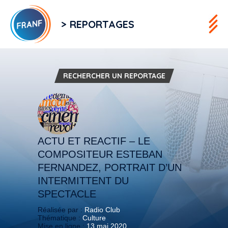
> REPORTAGES
RECHERCHER UN REPORTAGE
ACTU ET REACTIF – LE
COMPOSITEUR ESTEBAN
FERNANDEZ, PORTRAIT D’UN
INTERMITTENT DU
SPECTACLE
Réalisée par :
Radio Club
Thématique :
Culture
Mise en ligne :
13 mai 2020