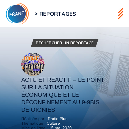
> REPORTAGES
RECHERCHER UN REPORTAGE
ACTU ET REACTIF – LE POINT
SUR LA SITUATION
ÉCONOMIQUE ET LE
DÉCONFINEMENT AU 9-9BIS
DE OIGNIES
Réalisée par :
Radio Plus
Thématique :
Culture
Mise en ligne :
15 mai 2020