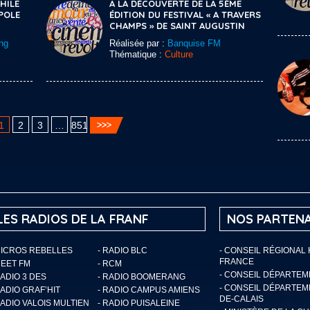
HILE
A LA DÉCOUVERTE DE LA 5ÈME
POLE
ÉDITION DU FESTIVAL « A TRAVERS
CHAMPS » DE SAINT AUGUSTIN
ng
Réalisée par :
Banquise FM
Thématique :
Culture
1
2
3
…
851
LES RADIOS DE LA FRANF
NOS PARTENA
MICROS REBELLES
- RADIO BLC
- CONSEIL RÉGIONAL
FRANCE
MEET FM
- RCM
- CONSEIL DÉPARTE
RADIO 3 DES
- RADIO BOOMERANG
- CONSEIL DÉPARTEM
RADIO GRAF’HIT
- RADIO CAMPUS AMIENS
DE-CALAIS
RADIO VALOIS MULTIEN
- RADIO PUISALEINE