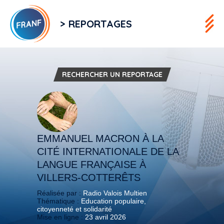
> REPORTAGES
RECHERCHER UN REPORTAGE
EMMANUEL MACRON À LA
CITÉ INTERNATIONALE DE LA
LANGUE FRANÇAISE À
VILLERS-COTTERÊTS
Réalisée par :
Radio Valois Multien
Thématique :
Education populaire,
citoyenneté et solidarité
Mise en ligne :
23 avril 2026