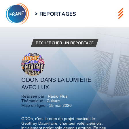
> REPORTAGES
RECHERCHER UN REPORTAGE
GDON DANS LA LUMIERE
AVEC LUX
Réalisée par :
Radio Plus
Thématique :
Culture
Mise en ligne :
15 mai 2020
GDOn, c'est le nom du projet musical de
Geoffrey Dauvillaire, chanteur valenciennois,
initialement projet solo devenu groupe. En peu