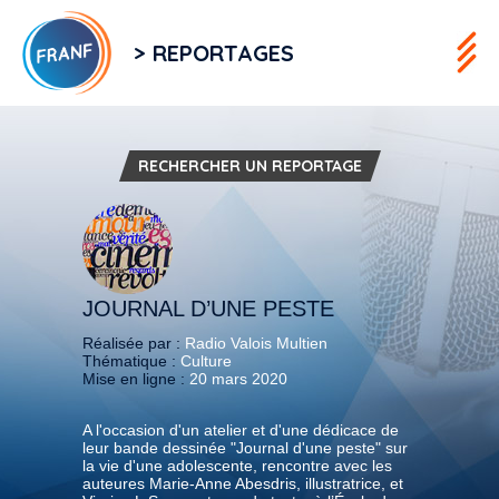
> REPORTAGES
RECHERCHER UN REPORTAGE
JOURNAL D’UNE PESTE
Réalisée par :
Radio Valois Multien
Thématique :
Culture
Mise en ligne :
20 mars 2020
A l'occasion d'un atelier et d'une dédicace de
leur bande dessinée "Journal d'une peste" sur
la vie d'une adolescente, rencontre avec les
auteures Marie-Anne Abesdris, illustratrice, et