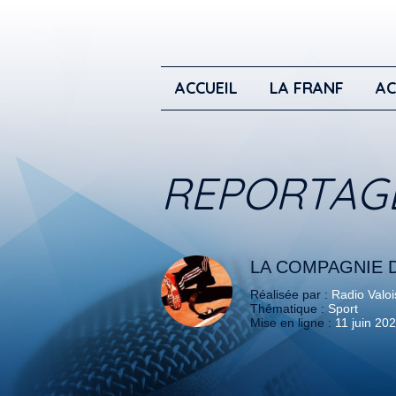
ACCUEIL
LA FRANF
AC
REPORTAG
LA COMPAGNIE D
Réalisée par :
Radio Valoi
Thématique :
Sport
Mise en ligne :
11 juin 20