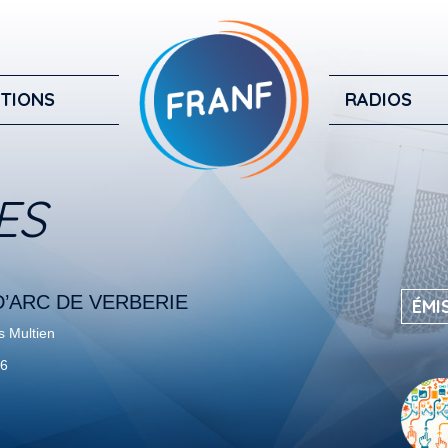
TIONS
RADIOS
ES
’ARC DE VERBERIE
ÉMI
s Multien
26