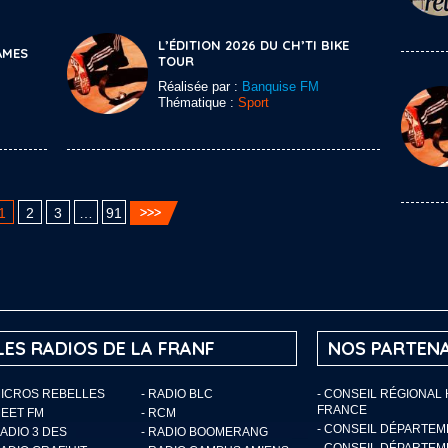
L’ÉDITION 2026 DU CH’TI BIKE
AMES
TOUR
Réalisée par :
Banquise FM
Thématique :
Sport
1
2
3
…
91
LES RADIOS DE LA FRANF
NOS PARTENA
MICROS REBELLES
- RADIO BLC
- CONSEIL RÉGIONAL
FRANCE
MEET FM
- RCM
- CONSEIL DÉPARTE
RADIO 3 DES
- RADIO BOOMERANG