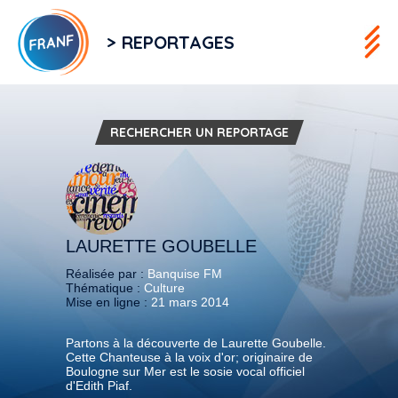
> REPORTAGES
RECHERCHER UN REPORTAGE
LAURETTE GOUBELLE
Réalisée par :
Banquise FM
Thématique :
Culture
Mise en ligne :
21 mars 2014
Partons à la découverte de Laurette Goubelle.
Cette Chanteuse à la voix d'or; originaire de
Boulogne sur Mer est le sosie vocal officiel
d'Edith Piaf.