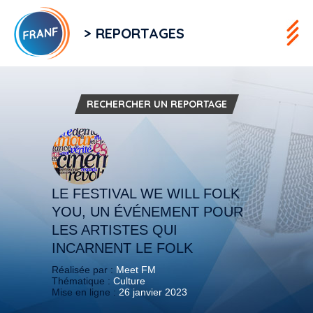
> REPORTAGES
RECHERCHER UN REPORTAGE
LE FESTIVAL WE WILL FOLK
YOU, UN ÉVÉNEMENT POUR
LES ARTISTES QUI
INCARNENT LE FOLK
Réalisée par :
Meet FM
Thématique :
Culture
Mise en ligne :
26 janvier 2023