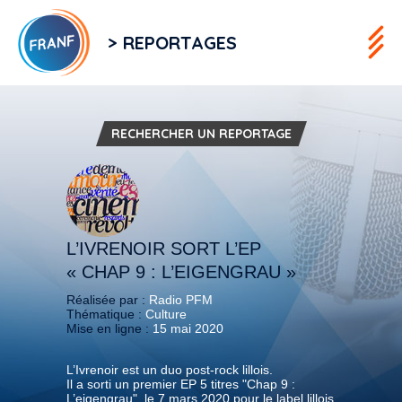
> REPORTAGES
RECHERCHER UN REPORTAGE
L’IVRENOIR SORT L’EP
« CHAP 9 : L’EIGENGRAU »
Réalisée par :
Radio PFM
Thématique :
Culture
Mise en ligne :
15 mai 2020
L’Ivrenoir est un duo post-rock lillois.
Il a sorti un premier EP 5 titres "Chap 9 :
L’eigengrau", le 7 mars 2020 pour le label lillois