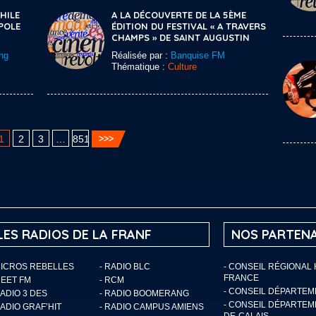
HILE
A LA DÉCOUVERTE DE LA 5ÈME
POLE
ÉDITION DU FESTIVAL « A TRAVERS
CHAMPS » DE SAINT AUGUSTIN
ng
Réalisée par :
Banquise FM
Thématique :
Culture
1
2
3
…
851
LES RADIOS DE LA FRANF
NOS PARTENA
MICROS REBELLES
- RADIO BLC
- CONSEIL RÉGIONAL
FRANCE
MEET FM
- RCM
- CONSEIL DÉPARTE
RADIO 3 DES
- RADIO BOOMERANG
- CONSEIL DÉPARTEM
RADIO GRAF’HIT
- RADIO CAMPUS AMIENS