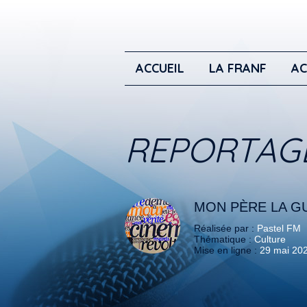
ACCUEIL
LA FRANF
AC
REPORTAG
MON PÈRE LA GU
Réalisée par :
Pastel FM
Thématique :
Culture
Mise en ligne :
29 mai 20