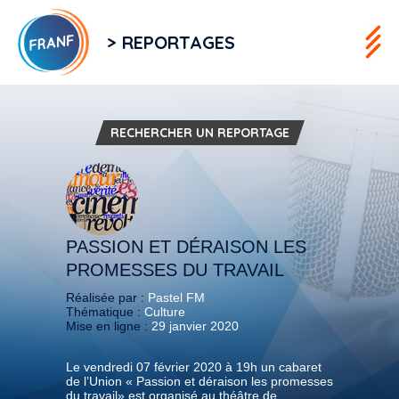
> REPORTAGES
RECHERCHER UN REPORTAGE
PASSION ET DÉRAISON LES
PROMESSES DU TRAVAIL
Réalisée par :
Pastel FM
Thématique :
Culture
Mise en ligne :
29 janvier 2020
Le vendredi 07 février 2020 à 19h un cabaret
de l’Union « Passion et déraison les promesses
du travail» est organisé au théâtre de