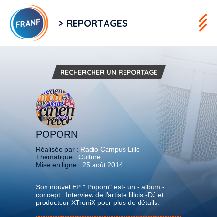
> REPORTAGES
RECHERCHER UN REPORTAGE
POPORN
Réalisée par :
Radio Campus Lille
Thématique :
Culture
Mise en ligne :
25 août 2014
Son nouvel EP " Poporn" est- un - album -
concept . Interview de l'artiste lillois -DJ et
producteur XTroniX pour plus de détails.