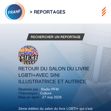
> REPORTAGES
RECHERCHER UN REPORTAGE
RETOUR DU SALON DU LIVRE
LGBTI+AVEC SINI
ILLUSTRATRICE ET AUTRICE
Réalisée par :
Radio PFM
Thématique :
Culture
Mise en ligne :
27 mai 2026
2ème édition du salon du livre LGBTI+ qui s’est