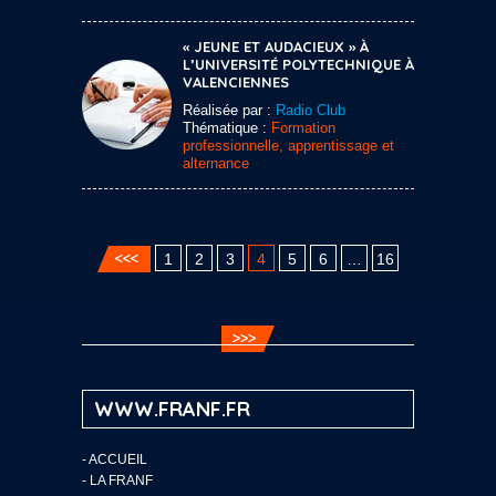
« JEUNE ET AUDACIEUX » À
L’UNIVERSITÉ POLYTECHNIQUE À
VALENCIENNES
Réalisée par :
Radio Club
Thématique :
Formation
professionnelle, apprentissage et
alternance
1
2
3
4
5
6
…
16
WWW.FRANF.FR
-
ACCUEIL
-
LA FRANF